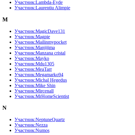
Участник:Lambda-Eyde
Участник:Laurentiu Alimpie
M
Участник:MagicDave131
Участник:Magpie
Участник:Mailinmypocket
Участник:Manjijima
Участник:Manzana cristal
Участник:Mayko
Участник:Mdu1305
Участник:MeaTarr
Участник:Megamarko94
Участник:Michal Hegedus
Участник:Mike Shin
Участник:Mircenall
Участник:MrHomeScientist
N
Участник:NeptuneQuartz
Участник:Nezza
Участник:Numos