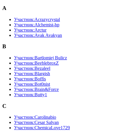
A
Участник:Acrazycrystal
Участник:Alchemist-hp
Участник:Arctur
Участник:Avak Avakyan
B
Участник:Bartlomiej Bulicz
Участник:BeeblebroxZ
Участник:Bezaleel
Участник:Blargish
Участник:Boffis
Участник:Bot0nist
Участник:Brain&Force
Участник:Butty1
C
Участник:Carolinabio
Участник:Cesar Salvan
Участник:ChemicaLove1729