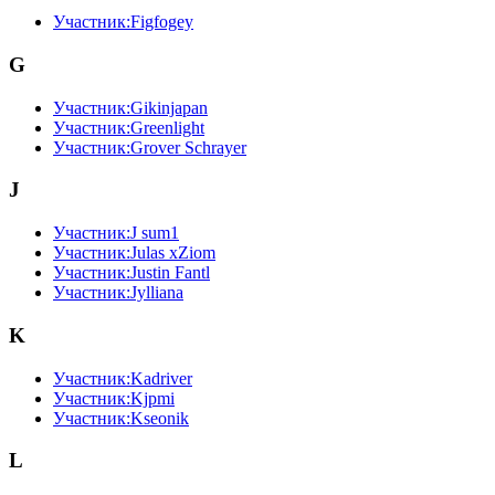
Участник:Figfogey
G
Участник:Gikinjapan
Участник:Greenlight
Участник:Grover Schrayer
J
Участник:J sum1
Участник:Julas xZiom
Участник:Justin Fantl
Участник:Jylliana
K
Участник:Kadriver
Участник:Kjpmi
Участник:Kseonik
L