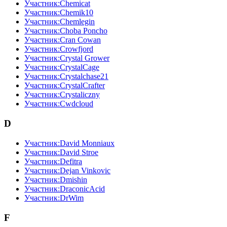
Участник:Chemicat
Участник:Chemik10
Участник:Chemlegin
Участник:Choba Poncho
Участник:Cran Cowan
Участник:Crowfjord
Участник:Crystal Grower
Участник:CrystalCage
Участник:Crystalchase21
Участник:CrystalCrafter
Участник:Crystaliczny
Участник:Cwdcloud
D
Участник:David Monniaux
Участник:David Stroe
Участник:Defitra
Участник:Dejan Vinkovic
Участник:Dmishin
Участник:DraconicAcid
Участник:DrWim
F