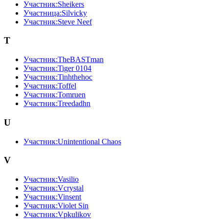
Участник:Sheikers
Участница:Silvicky
Участник:Steve Neef
T
Участник:TheBASTman
Участник:Tiger 0104
Участник:Tinhthehoc
Участник:Toffel
Участник:Tomruen
Участник:Treedadhn
U
Участник:Unintentional Chaos
V
Участник:Vasilio
Участник:Vcrystal
Участник:Vinsent
Участник:Violet Sin
Участник:Vpkulikov