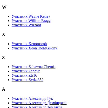
W
Участник:Wayne Kelley
Участник:William Bragg
Участник:Wizzard
X
Участник:Xenomorph
Участник:XeonTheMGPony
Z
Участник:Zabawna Chemia
Участник:Zephyr
Участник:Zts16
Участник:Zyrka852
А
Участник:Александр Гук
Участник:Александр Дембицкий
Участник:Александр Земляков