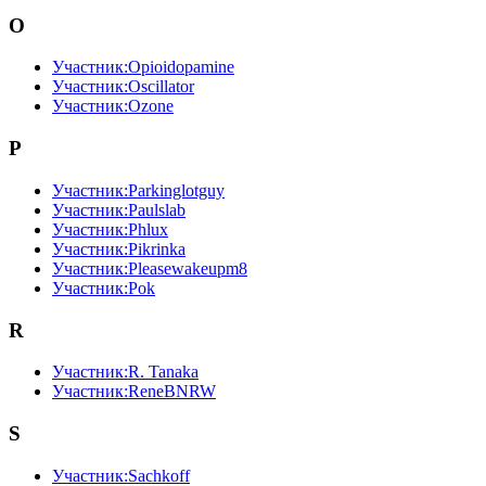
O
Участник:Opioidopamine
Участник:Oscillator
Участник:Ozone
P
Участник:Parkinglotguy
Участник:Paulslab
Участник:Phlux
Участник:Pikrinka
Участник:Pleasewakeupm8
Участник:Pok
R
Участник:R. Tanaka
Участник:ReneBNRW
S
Участник:Sachkoff