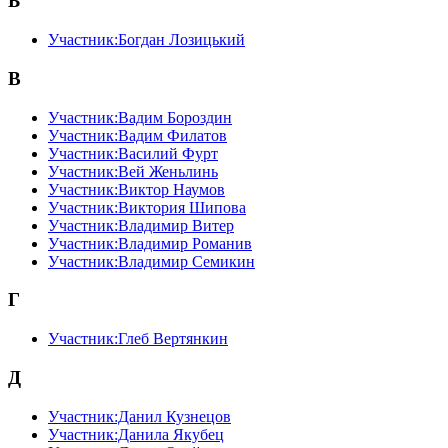
Б
Участник:Богдан Лозицький
В
Участник:Вадим Бороздин
Участник:Вадим Филатов
Участник:Василий Фурт
Участник:Вей Женьлинь
Участник:Виктор Наумов
Участник:Виктория Шипова
Участник:Владимир Витер
Участник:Владимир Романив
Участник:Владимир Семикин
Г
Участник:Глеб Вертянкин
Д
Участник:Данил Кузнецов
Участник:Данила Якубец