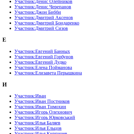
Участник:Денис Олейников
Участник:Денис Черепанов
Участник:Джон Бибби
Участник:Дмитрий Аксенов
Участник:Дмитрий Бондаренко
Участник:Дмитрий Сизов
Е
Участник:Евгений Банных
Участник:Евгений Горбунов
Участник:Евгений Дудко
Участник:Елена Пойманова
Участник:Елизавета Перышкина
И
Участник:Иван
Участник:Иван Постников
Участник:Иван Тимохин
Участник:Игорь Олехнович
Участник:Игорь Юрковський
Участник:Илья Баляев
Участник:Илья Ельцов
Участник:Илья Кирпичев