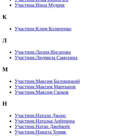
Участник:Инна Мудрик
К
Участник:Клим Колиненко
Л
Участник:Лилия Инсапова
Участник:Людмила Самохина
М
Участник:Максим Биловицкий
Участник:Максим Мартынов
Участник:Максим Скоков
Н
Участник:Натали Джонс
Участник:Наталья Арбенина
Участник:Натан Джейкобс
Участник:Никита Хомяк