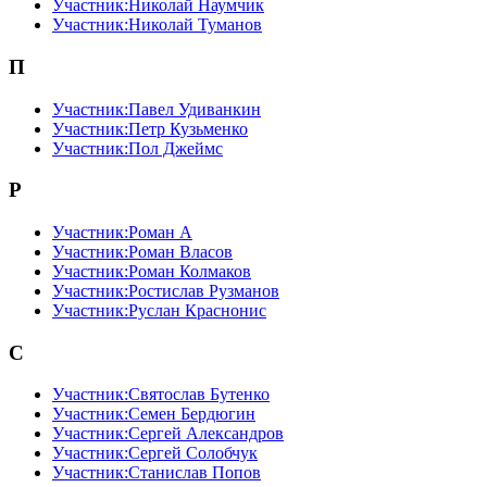
Участник:Николай Наумчик
Участник:Николай Туманов
П
Участник:Павел Удиванкин
Участник:Петр Кузьменко
Участник:Пол Джеймс
Р
Участник:Роман А
Участник:Роман Власов
Участник:Роман Колмаков
Участник:Ростислав Рузманов
Участник:Руслан Краснонис
С
Участник:Святослав Бутенко
Участник:Семен Бердюгин
Участник:Сергей Александров
Участник:Сергей Солобчук
Участник:Станислав Попов