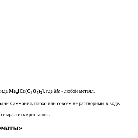
вида
Me
[Cr(C
O
)
]
, где
Me
- любой металл.
n
2
4
3
дных аммония, плохо или совсем не растворимы в воде.
о вырастить кристаллы.
оматы»