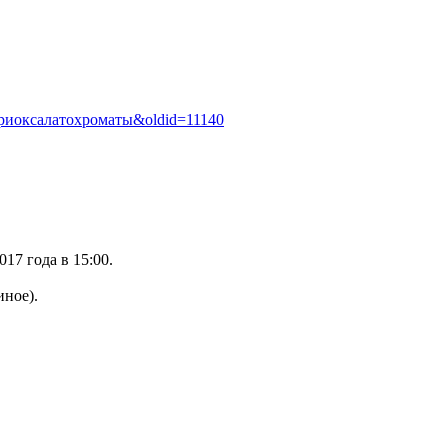
ия:Триоксалатохроматы&oldid=11140
17 года в 15:00.
иное).