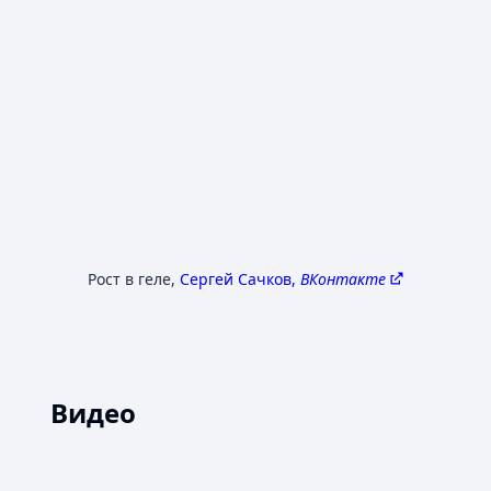
Рост в геле
,
Сергей Сачков,
ВКонтакте
Видео
YouTube
YouTube
Загрузить видео
Загрузить видео