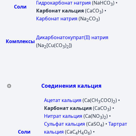
Гидрокарбонат натрия
(NaHCO
) •
3
Соли
Карбонат кальция
(CaCO
) •
3
Карбонат натрия
(Na
CO
)
2
3
Дикарбонатокупрат(II) натрия
Комплексы
(Na
[Cu(CO
)
])
2
3
2
Соединения кальция
Ацетат кальция
(Ca(CH
COO)
) •
3
2
Карбонат кальция
(CaCO
) •
3
Нитрат кальция
(Ca(NO
)
) •
3
2
Сульфат кальция
(CaSO
) •
Тартрат
4
Соли
кальция
(CaC
H
O
) •
4
4
6