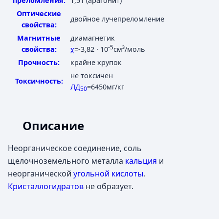
преломления:
1,51 (арагонит)
Оптические
двойное лучепреломление
свойства:
Магнитные
диамагнетик
-5
свойства:
χ
=-3,82 · 10
см³/моль
Прочность:
крайне хрупок
не токсичен
Токсичность:
ЛД
=6450мг/кг
50
Описание
Неорганическое соединение, соль
щелочноземельного металла
кальция
и
неорганической
угольной кислоты
.
Кристаллогидратов
не образует.