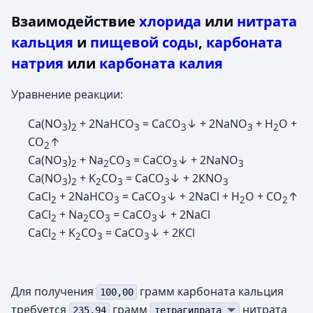
Взаимодействие
хлорида
или
нитрата
кальция
и
пищевой соды
,
карбоната
натрия
или
карбоната калия
Уравнение реакции:
Ca(NO
)
+ 2NaHCO
= CaCO
↓ + 2NaNO
+ H
O +
3
2
3
3
3
2
CO
↑
2
Ca(NO
)
+ Na
CO
= CaCO
↓ + 2NaNO
3
2
2
3
3
3
Ca(NO
)
+ K
CO
= CaCO
↓ + 2KNO
3
2
2
3
3
3
CaCl
+ 2NaHCO
= CaCO
↓ + 2NaCl + H
O + CO
↑
2
3
3
2
2
CaCl
+ Na
CO
= CaCO
↓ + 2NaCl
2
2
3
3
CaCl
+ K
CO
= CaCO
↓ + 2KCl
2
2
3
3
Для получения
грамм карбоната кальция
100,00
требуется
грамм
нитрата
235,94
тетрагидрата