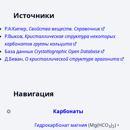
Источники
Р.А.Кипер,
Свойства веществ. Справочник
Р.Выков,
Кристаллическая структура некоторых
карбонатов группы кальцита
База данных
Crystallographic Open Database
Д.Беван,
О кристаллической структуре арагонита
Навигация
Карбонаты
Гидрокарбонат магния
(Mg(HCO
)
) •
3
2