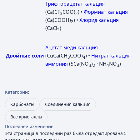
Трифторацетат кальция
(Ca(CF
COO)
) •
Формиат кальция
3
2
(Ca(COOH)
) •
Хлорид кальция
2
(CaCl
)
2
Ацетат меди-кальция
Двойные соли
(CuCa(CH
COO)
) •
Нитрат кальция-
3
4
аммония
(5Ca(NO
)
· NH
NO
)
3
2
4
3
Категории
:
Карбонаты
Соединения кальция
Все кристаллы
Последнее изменение
Эта страница в последний раз была отредактирована 5