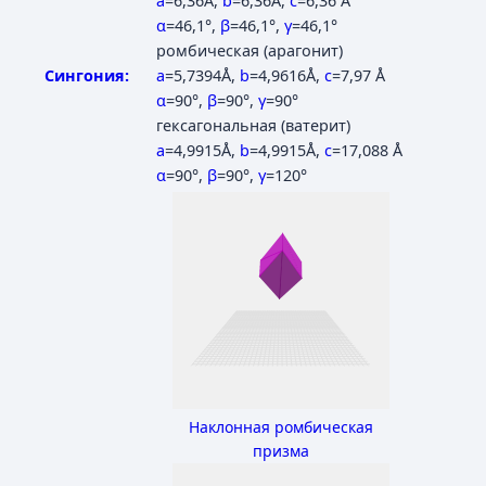
a
=6,36Å
,
b
=6,36Å
,
c
=6,36 Å
α
=46,1°
,
β
=46,1°
,
γ
=46,1°
ромбическая (арагонит)
Сингония:
a
=5,7394Å
,
b
=4,9616Å
,
c
=7,97 Å
α
=90°
,
β
=90°
,
γ
=90°
гексагональная (ватерит)
a
=4,9915Å
,
b
=4,9915Å
,
c
=17,088 Å
α
=90°
,
β
=90°
,
γ
=120°
Наклонная ромбическая
призма