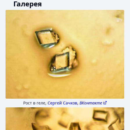
Галерея
Рост в геле
,
Сергей Сачков,
ВКонтакте