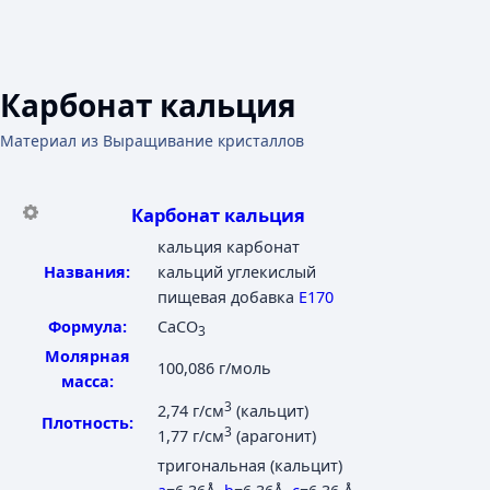
Карбонат кальция
Материал из Выращивание кристаллов
Карбонат кальция
кальция карбонат
Названия:
кальций углекислый
пищевая добавка
Е170
Формула:
CaCO
3
Молярная
100,086 г/моль
масса:
3
2,74 г/см
(кальцит)
Плотность:
3
1,77 г/см
(арагонит)
тригональная (кальцит)