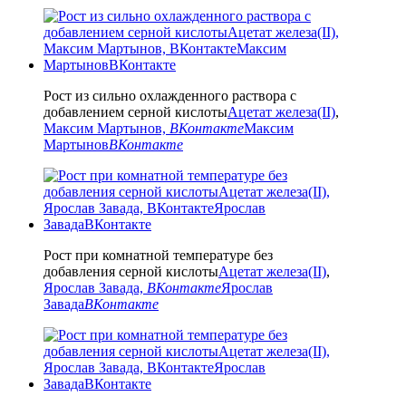
Рост из сильно охлажденного раствора с
добавлением серной кислоты
Ацетат железа(II)
,
Максим Мартынов,
ВКонтакте
Максим
Мартынов
ВКонтакте
Рост при комнатной температуре без
добавления серной кислоты
Ацетат железа(II)
,
Ярослав Завада,
ВКонтакте
Ярослав
Завада
ВКонтакте