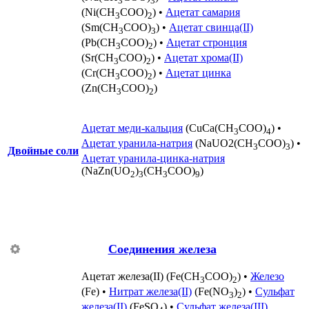
3
3
(Ni(CH
COO)
) •
Ацетат самария
3
2
(Sm(CH
COO)
) •
Ацетат свинца(II)
3
3
(Pb(CH
COO)
) •
Ацетат стронция
3
2
(Sr(CH
COO)
) •
Ацетат хрома(II)
3
2
(Cr(CH
COO)
) •
Ацетат цинка
3
2
(Zn(CH
COO)
)
3
2
Ацетат меди-кальция
(CuCa(CH
COO)
) •
3
4
Ацетат уранила-натрия
(NaUО2(CH
COO)
) •
3
3
Двойные соли
Ацетат уранила-цинка-натрия
(NaZn(UO
)
(CH
COO)
)
2
3
3
9
Соединения железа
Ацетат железа(II)
(Fe(CH
COO)
) •
Железо
3
2
(Fe) •
Нитрат железа(II)
(Fe(NO
)
) •
Сульфат
3
2
железа(II)
(FeSO
) •
Сульфат железа(III)