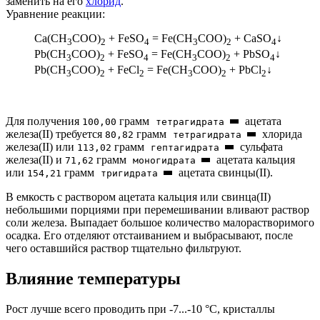
заменить на его
хлорид
.
Уравнение реакции:
Ca(CH
COO)
+ FeSO
= Fe(CH
COO)
+ CaSO
↓
3
2
4
3
2
4
Pb(CH
COO)
+ FeSO
= Fe(CH
COO)
+ PbSO
↓
3
2
4
3
2
4
Pb(CH
COO)
+ FeCl
= Fe(CH
COO)
+ PbCl
↓
3
2
2
3
2
2
Для получения
грамм
ацетата
100,00
тетрагидрата
железа(II) требуется
грамм
хлорида
80,82
тетрагидрата
железа(II) или
грамм
сульфата
113,02
гептагидрата
железа(II) и
грамм
ацетата кальция
71,62
моногидрата
или
грамм
ацетата свинцы(II).
154,21
тригидрата
В емкость с раствором ацетата кальция или свинца(II)
небольшими порциями при перемешивании вливают раствор
соли железа. Выпадает большое количество малорастворимого
осадка. Его отделяют отстаиванием и выбрасывают, после
чего оставшийся раствор тщательно фильтруют.
Влияние температуры
Рост лучше всего проводить при -7...-10 °C, кристаллы