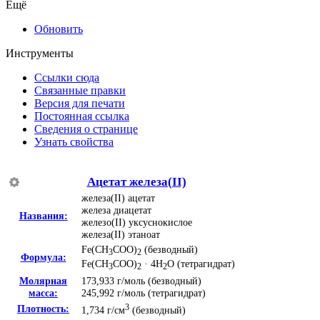
Ещё
Обновить
Инструменты
Ссылки сюда
Связанные правки
Версия для печати
Постоянная ссылка
Сведения о странице
Узнать свойства
Ацетат железа(II)
железа(II) ацетат
железа диацетат
Названия:
железо(II) уксуснокислое
железа(II) этаноат
Fe(CH
COO)
(безводный)
3
2
Формула:
Fe(CH
COO)
· 4H
O (тетрагидрат)
3
2
2
Молярная
173,933 г/моль (безводный)
масса:
245,992 г/моль (тетрагидрат)
3
Плотность:
1,734 г/см
(безводный)