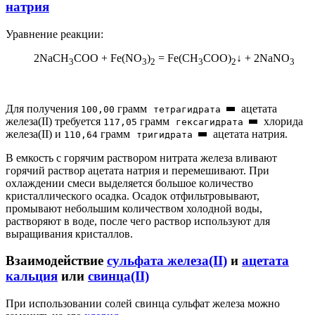
натрия
Уравнение реакции:
2NaCH
COO + Fe(NO
)
= Fe(CH
COO)
↓ + 2NaNO
3
3
2
3
2
3
Для получения
грамм
ацетата
100,00
тетрагидрата
железа(II) требуется
грамм
хлорида
117,05
гексагидрата
железа(II) и
грамм
ацетата натрия.
110,64
тригидрата
В емкость с горячим раствором нитрата железа вливают
горячий раствор ацетата натрия и перемешивают. При
охлаждении смеси выделяется большое количество
кристаллического осадка. Осадок отфильтровывают,
промывают небольшим количеством холодной воды,
растворяют в воде, после чего раствор используют для
выращивания кристаллов.
Взаимодействие
сульфата железа(II)
и
ацетата
кальция
или
свинца(II)
При использовании солей свинца сульфат железа можно