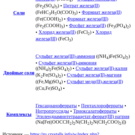
4
(Fe
(SO
)
) •
Цитрат железа(II)
2
4
3
(FeHC
H
O(COO)
) •
Формиат железа(II)
Соли
3
5
3
(Fe(COOH)
) •
Формиат железа(III)
2
(Fe
(COOH)
) •
Фосфат железа(II)
(Fe
(PO
)
)
2
3
3
4
2
•
Хлорид железа(II)
(FeCl
) •
Хлорид
2
железа(III)
(FeCl
)
3
Сульфат железа(III)-аммония
((NH
)Fe(SO
)
)
4
4
2
•
Сульфат железа(II)-аммония
((NH
)
Fe(SO
)
) •
Сульфат железа(II)-калия
4
2
4
2
Двойные соли
(K
Fe(SO
)
) •
Сульфат железа(II)-магния
2
4
2
((Fe,Mg)SO
) •
Сульфат меди(II)-железа(II)
4
((Cu,Fe)SO
) •
4
Гексацианоферраты
•
Пентахлороферраты
•
Нитропруссиды
•
Триоксалатоферраты
•
Комплексы
Этилендиаминтетраацетат-феррат(III) натрия
(Na[Fe((OOCCH
)
N(CH
)
N(CH
COO)
)])
2
2
2
2
2
2
Источник —
https://ru.crystalls.info/w/index.php?