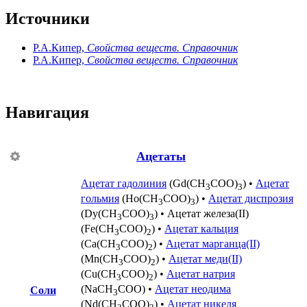
Источники
Р.А.Кипер,
Свойства веществ. Справочник
Р.А.Кипер,
Свойства веществ. Справочник
Навигация
Ацетаты
Ацетат гадолиния
(Gd(CH
COO)
) •
Ацетат
3
3
гольмия
(Ho(CH
COO)
) •
Ацетат диспрозия
3
3
(Dy(CH
COO)
) •
Ацетат железа(II)
3
3
(Fe(CH
COO)
) •
Ацетат кальция
3
2
(Ca(CH
COO)
) •
Ацетат марганца(II)
3
2
(Mn(CH
COO)
) •
Ацетат меди(II)
3
2
(Cu(CH
COO)
) •
Ацетат натрия
3
2
(NaCH
COO) •
Ацетат неодима
Соли
3
(Nd(CH
COO)
) •
Ацетат никеля