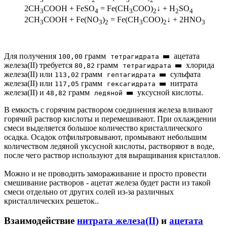
2CH
COOH + FeSO
= Fe(CH
COO)
↓ + H
SO
3
4
3
2
2
4
2CH
COOH + Fe(NO
)
= Fe(CH
COO)
↓ + 2HNO
3
3
2
3
2
3
Для получения
грамм
ацетата
100,00
тетрагидрата
железа(II) требуется
грамм
хлорида
80,82
тетрагидрата
железа(II) или
грамм
сульфата
113,02
гептагидрата
железа(II) или
грамм
нитрата
117,05
гексагидрата
железа(II) и
грамм
уксусной кислоты.
48,82
ледяной
В емкость с горячим раствором соединения железа вливают
горячий раствор кислоты и перемешивают. При охлаждении
смеси выделяется большое количество кристаллического
осадка. Осадок отфильтровывают, промывают небольшим
количеством ледяной уксусной кислоты, растворяют в воде,
после чего раствор используют для выращивания кристаллов.
Можно и не проводить замораживание и просто провести
смешивание растворов - ацетат железа будет расти из такой
смеси отдельно от других солей из-за различных
кристаллических решеток..
Взаимодействие
нитрата железа(II)
и
ацетата