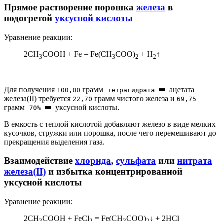
Прямое растворение порошка
железа
в
подогретой
уксусной кислоты
Уравнение реакции:
2CH
COOH + Fe = Fe(CH
COO)
+ H
↑
3
3
2
2
Для получения
грамм
ацетата
100,00
тетрагидрата
железа(II) требуется
грамм чистого железа и
22,70
69,75
грамм
уксусной кислоты.
70%
В емкость с теплой кислотой добавляют железо в виде мелких
кусочков, стружки или порошка, после чего перемешивают до
прекращения выделения газа.
Взаимодействие
хлорида
,
сульфата
или
нитрата
железа(II)
и избытка концентрированной
уксусной кислоты
Уравнение реакции:
2CH
COOH + FeCl
= Fe(CH
COO)
↓ + 2HCl
3
2
3
2