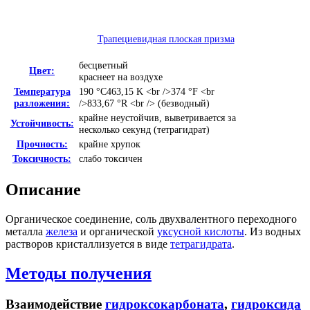
Трапециевидная плоская призма
бесцветный
Цвет:
краснеет на воздухе
Температура
190 °C
463,15 K <br />374 °F <br
разложения:
/>833,67 °R <br />
(безводный)
крайне неустойчив, выветривается за
Устойчивость:
несколько секунд (тетрагидрат)
Прочность:
крайне хрупок
Токсичность:
слабо токсичен
Описание
Органическое соединение, соль двухвалентного переходного
металла
железа
и органической
уксусной кислоты
. Из водных
растворов кристаллизуется в виде
тетрагидрата
.
Методы получения
Взаимодействие
гидроксокарбоната
,
гидроксида