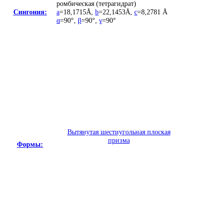
ромбическая (тетрагидрат)
Сингония:
a
=18,1715Å
,
b
=22,1453Å
,
c
=8,2781 Å
α
=90°
,
β
=90°
,
γ
=90°
Вытянутая шестиугольная плоская
призма
Формы: