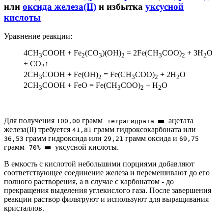
или
оксида железа(II)
и избытка
уксусной
кислоты
Уравнение реакции:
4CH
COOH + Fe
(CO
)(OH)
= 2Fe(CH
COO)
+ 3H
O
3
2
3
2
3
2
2
+ CO
↑
2
2CH
COOH + Fe(OH)
= Fe(CH
COO)
+ 2H
O
3
2
3
2
2
2CH
COOH + FeO = Fe(CH
COO)
+ H
O
3
3
2
2
Для получения
грамм
ацетата
100,00
тетрагидрата
железа(II) требуется
грамм гидроксокарбоната или
41,81
грамм гидроксида или
грамм оксида и
36,53
29,21
69,75
грамм
уксусной кислоты.
70%
В емкость с кислотой небольшими порциями добавляют
соответствующее соединение железа и перемешивают до его
полного растворения, а в случае с карбонатом - до
прекращения выделения углекислого газа. После завершения
реакции раствор фильтруют и используют для выращивания
кристаллов.