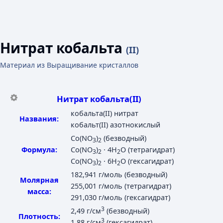
Нитрат кобальта
(II)
Материал из Выращивание кристаллов
Нитрат кобальта(II)
кобальта(II) нитрат
Названия:
кобальт(II) азотнокислый
Co(NO
)
(безводный)
3
2
Формула:
Co(NO
)
· 4H
O (тетрагидрат)
3
2
2
Co(NO
)
· 6H
O (гексагидрат)
3
2
2
182,941 г/моль (безводный)
Молярная
255,001 г/моль (тетрагидрат)
масса:
291,030 г/моль (гексагидрат)
3
2,49 г/см
(безводный)
Плотность:
3
1,88 г/см
(гексагидрат)