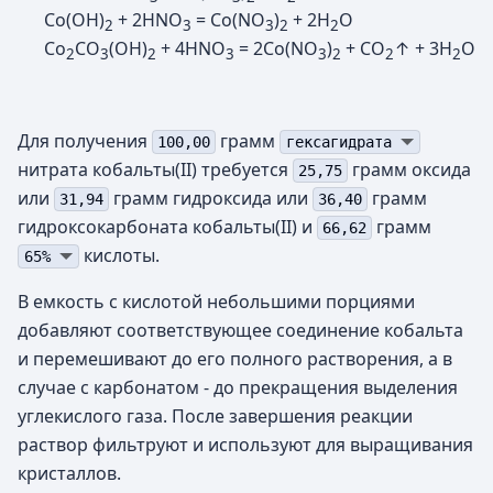
Co(OH)
+ 2HNO
= Co(NO
)
+ 2H
O
2
3
3
2
2
Co
CO
(OH)
+ 4HNO
= 2Co(NO
)
+ CO
↑ + 3H
O
2
3
2
3
3
2
2
2
Для получения
грамм
100,00
гексагидрата
нитрата кобальты(II) требуется
грамм оксида
25,75
или
грамм гидроксида или
грамм
31,94
36,40
гидроксокарбоната кобальты(II) и
грамм
66,62
кислоты.
65%
В емкость с кислотой небольшими порциями
добавляют соответствующее соединение кобальта
и перемешивают до его полного растворения, а в
случае с карбонатом - до прекращения выделения
углекислого газа. После завершения реакции
раствор фильтруют и используют для выращивания
кристаллов.