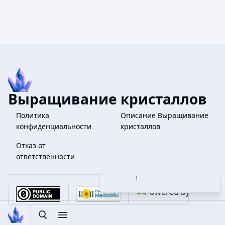
Выращивание кристаллов
Политика
Описание Выращивание
конфиденциальности
кристаллов
Отказ от
ответственности
Поделиться этой страницей
Допол
Просмотры
associate
Ещё языки
Открыть поиск
Открыть меню
Переклю
Отк