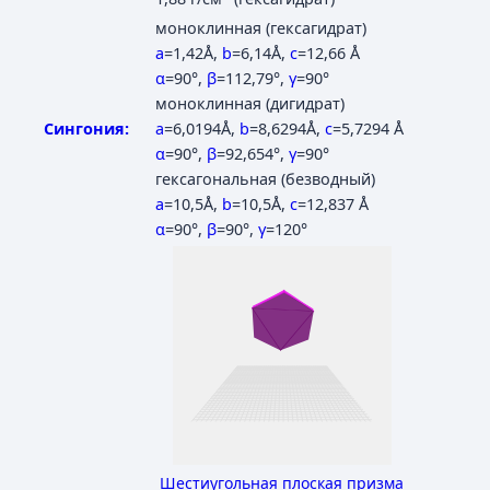
моноклинная (гексагидрат)
a
=1,42Å
,
b
=6,14Å
,
c
=12,66 Å
α
=90°
,
β
=112,79°
,
γ
=90°
моноклинная (дигидрат)
Сингония:
a
=6,0194Å
,
b
=8,6294Å
,
c
=5,7294 Å
α
=90°
,
β
=92,654°
,
γ
=90°
гексагональная (безводный)
a
=10,5Å
,
b
=10,5Å
,
c
=12,837 Å
α
=90°
,
β
=90°
,
γ
=120°
Шестиугольная плоская призма