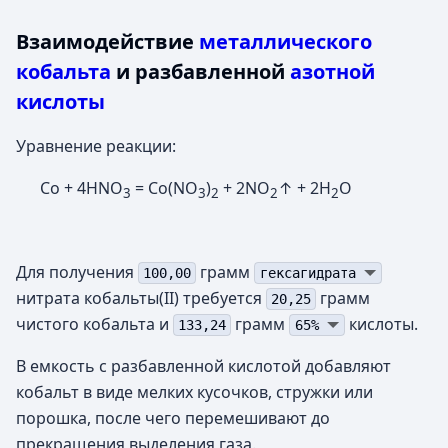
Взаимодействие
металлического
кобальта
и разбавленной
азотной
кислоты
Уравнение реакции:
Co + 4HNO
= Co(NO
)
+ 2NO
↑ + 2H
O
3
3
2
2
2
Для получения
грамм
100,00
гексагидрата
нитрата кобальты(II) требуется
грамм
20,25
чистого кобальта и
грамм
кислоты.
133,24
65%
В емкость с разбавленной кислотой добавляют
кобальт в виде мелких кусочков, стружки или
порошка, после чего перемешивают до
прекращения выделения газа.