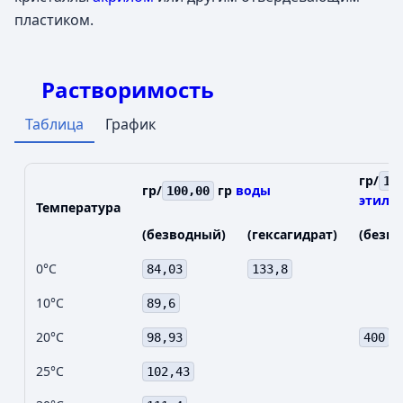
пластиком.
Растворимость
Таблица
График
гр/
10
гр/
гр
воды
100,00
этиле
Температура
(безводный)
(гексагидрат)
(безв
0°C
84,03
133,8
10°C
89,6
20°C
98,93
400
25°C
102,43