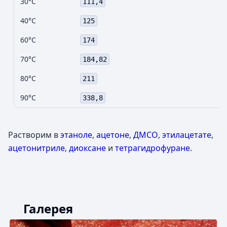
30°C
111,4
40°C
125
60°C
174
70°C
184,82
80°C
211
90°C
338,8
Растворим в
этаноле
,
ацетоне
,
ДМСО
,
этилацетате
,
ацетонитриле
,
диоксане
и
тетрагидрофуране
.
Галерея