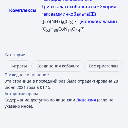
Триоксалатокобальтаты
•
Хлорид
Комплексы
гексаамминкобальта(III)
([Co(NH
)
]Cl
) •
Цианокобаламин
3
6
2
(C
H
CoN
O
P)
63
88
14
14
Категории
:
Нитраты
Соединения кобальта
Все кристаллы
Последнее изменение
Эта страница в последний раз была отредактирована 28
июня 2021 года в 01:15.
Авторские права
Содержание доступно по лицензии
Лицензия
(если не
указано иное).