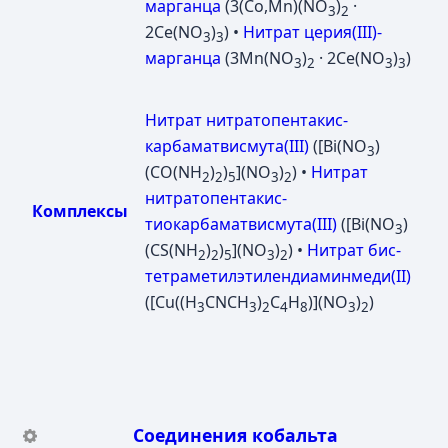
марганца
(3(Co,Mn)(NO
)
·
3
2
2Ce(NO
)
) •
Нитрат церия(III)-
3
3
марганца
(3Mn(NO
)
· 2Ce(NO
)
)
3
2
3
3
Нитрат нитратопентакис-
карбаматвисмута(III)
([Bi(NO
)
3
(CO(NH
)
)
](NO
)
) •
Нитрат
2
2
5
3
2
нитратопентакис-
Комплексы
тиокарбаматвисмута(III)
([Bi(NO
)
3
(CS(NH
)
)
](NO
)
) •
Нитрат бис-
2
2
5
3
2
тетраметилэтилендиаминмеди(II)
([Cu((H
CNCH
)
C
H
)](NO
)
)
3
3
2
4
8
3
2
Соединения кобальта