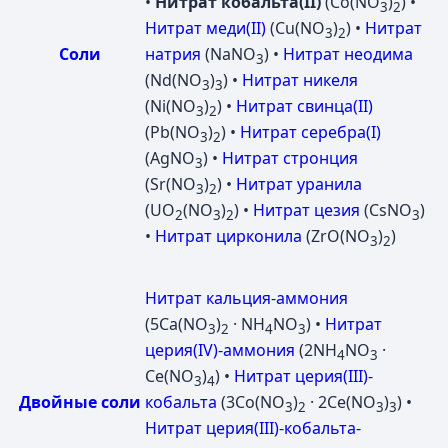
•
Нитрат кобальта(II)
(Co(NO
)
) •
3
2
Нитрат меди(II)
(Cu(NO
)
) •
Нитрат
3
2
Соли
натрия
(NaNO
) •
Нитрат неодима
3
(Nd(NO
)
) •
Нитрат никеля
3
3
(Ni(NO
)
) •
Нитрат свинца(II)
3
2
(Pb(NO
)
) •
Нитрат серебра(I)
3
2
(AgNO
) •
Нитрат стронция
3
(Sr(NO
)
) •
Нитрат уранила
3
2
(UO
(NO
)
) •
Нитрат цезия
(CsNO
)
2
3
2
3
•
Нитрат цирконила
(ZrO(NO
)
)
3
2
Нитрат кальция-аммония
(5Ca(NO
)
· NH
NO
) •
Нитрат
3
2
4
3
церия(IV)-аммония
(2NH
NO
·
4
3
Ce(NO
)
) •
Нитрат церия(III)-
3
4
Двойные соли
кобальта
(3Co(NO
)
· 2Ce(NO
)
) •
3
2
3
3
Нитрат церия(III)-кобальта-