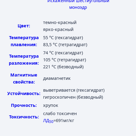
Искаженный шестиугольный
моноэдр
темно-красный
Цвет:
ярко-красный
Температура
55 °C
(гексагидрат)
плавления:
83,5 °C
(тетрагидрат)
74 °C
(гексагидрат)
Температура
105 °C
(тетрагидрат)
разложения:
221 °C
(безводный)
Магнитные
диамагнетик
свойства:
выветривается (гексагидрат)
Устойчивость:
гигроскопичен (безводный)
Прочность:
хрупок
слабо токсичен
Токсичность:
ЛД
=691мг/кг
50