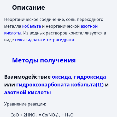
Описание
Неорганическое соединение, соль переходного
металла
кобальта
и неорганической
азотной
кислоты
. Из водных растворов кристаллизуется в
виде
гексагидрата и тетрагидрата
.
Методы получения
Взаимодействие
оксида
,
гидроксида
или
гидроксокарбоната кобальта(II)
и
азотной кислоты
Уравнение реакции:
CoO + 2HNO
= Co(NO
)
+ H
O
3
3
2
2