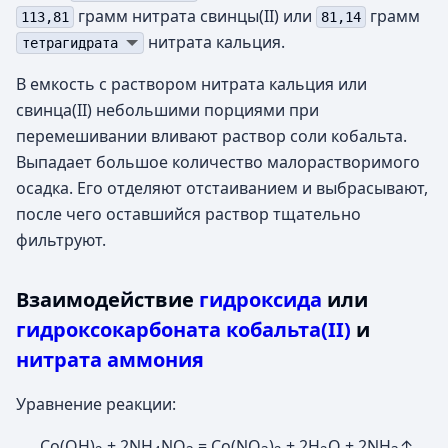
грамм нитрата свинцы(II) или
грамм
113,81
81,14
нитрата кальция.
тетрагидрата
В емкость с раствором нитрата кальция или
свинца(II) небольшими порциями при
перемешивании вливают раствор соли кобальта.
Выпадает большое количество малорастворимого
осадка. Его отделяют отстаиванием и выбрасывают,
после чего оставшийся раствор тщательно
фильтруют.
Взаимодействие
гидроксида
или
гидроксокарбоната кобальта(II)
и
нитрата аммония
Уравнение реакции:
Co(OH)
+ 2NH
NO
= Co(NO
)
+ 2H
O + 2NH
↑