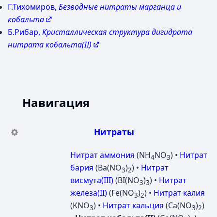
Г.Тихомиров,
Безводные нитраты марганца и
кобальта
Б.Рибар,
Кристаллическая структура дигидрата
нитрата кобальта(II)
Навигация
Нитраты
Нитрат аммония
(NH
NO
) •
Нитрат
4
3
бария
(Ba(NO
)
) •
Нитрат
3
2
висмута(III)
(BI(NO
)
) •
Нитрат
3
3
железа(II)
(Fe(NO
)
) •
Нитрат калия
3
2
(KNO
) •
Нитрат кальция
(Ca(NO
)
)
3
3
2