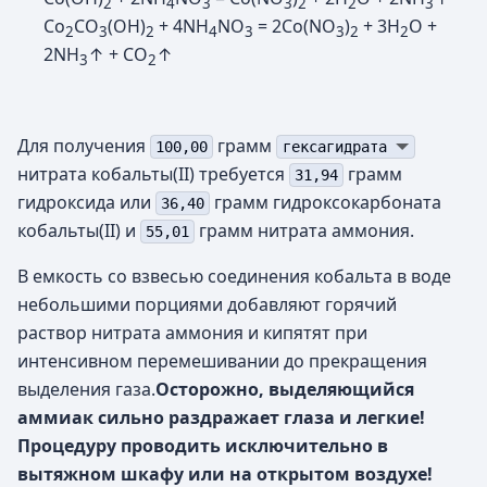
2
4
3
3
2
2
3
Co
CO
(OH)
+ 4NH
NO
= 2Co(NO
)
+ 3H
O +
2
3
2
4
3
3
2
2
2NH
↑ + CO
↑
3
2
Для получения
грамм
100,00
гексагидрата
нитрата кобальты(II) требуется
грамм
31,94
гидроксида или
грамм гидроксокарбоната
36,40
кобальты(II) и
грамм нитрата аммония.
55,01
В емкость со взвесью соединения кобальта в воде
небольшими порциями добавляют горячий
раствор нитрата аммония и кипятят при
интенсивном перемешивании до прекращения
выделения газа.
Осторожно, выделяющийся
аммиак сильно раздражает глаза и легкие!
Процедуру проводить исключительно в
вытяжном шкафу или на открытом воздухе!