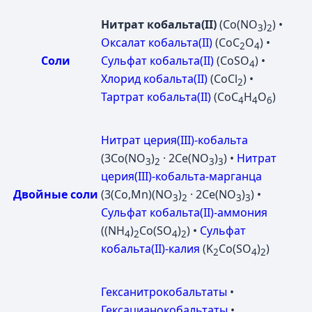
Нитрат кобальта(II)
(Co(NO
)
) •
3
2
Оксалат кобальта(II)
(CoC
O
) •
2
4
Соли
Сульфат кобальта(II)
(CoSO
) •
4
Хлорид кобальта(II)
(CoCl
) •
2
Тартрат кобальта(II)
(CoC
H
O
)
4
4
6
Нитрат церия(III)-кобальта
(3Co(NO
)
· 2Ce(NO
)
) •
Нитрат
3
2
3
3
церия(III)-кобальта-марганца
Двойные соли
(3(Co,Mn)(NO
)
· 2Ce(NO
)
) •
3
2
3
3
Сульфат кобальта(II)-аммония
((NH
)
Co(SO
)
) •
Сульфат
4
2
4
2
кобальта(II)-калия
(K
Co(SO
)
)
2
4
2
Гексанитрокобальтаты
•
Гексацианокобальтаты
•