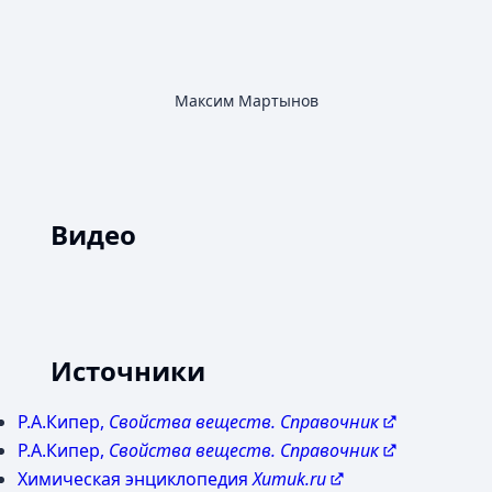
Максим Мартынов
Видео
YouTube
Загрузить видео
Make Cobalt and Manganese Nitrates
Источники
Р.А.Кипер,
Свойства веществ. Справочник
Р.А.Кипер,
Свойства веществ. Справочник
Химическая энциклопедия
Xumuk.ru