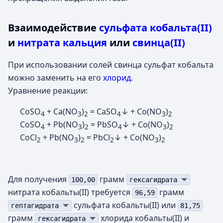
Взаимодействие
сульфата кобальта(II)
и
нитрата кальция
или
свинца(II)
При использовании солей свинца сульфат кобальта
можно заменить на его
хлорид
.
Уравнение реакции:
CoSO
+ Ca(NO
)
= CaSO
↓ + Co(NO
)
4
3
2
4
3
2
CoSO
+ Pb(NO
)
= PbSO
↓ + Co(NO
)
4
3
2
4
3
2
CoCl
+ Pb(NO
)
= PbCl
↓ + Co(NO
)
2
3
2
2
3
2
Для получения
грамм
100,00
гексагидрата
нитрата кобальты(II) требуется
грамм
96,59
сульфата кобальты(II) или
гептагидрата
81,75
грамм
хлорида кобальты(II) и
гексагидрата