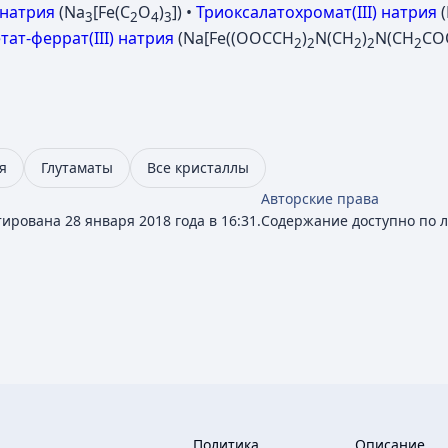
 натрия
(Na
[Fe(C
O
)
]) •
Триоксалатохромат(III) натрия
(
3
2
4
3
ат-феррат(III) натрия
(Na[Fe((OOCCH
)
N(CH
)
N(CH
CO
2
2
2
2
2
я
Глутаматы
Все кристаллы
Авторские права
ирована 28 января 2018 года в 16:31.
Содержание доступно по 
Политика
Описание