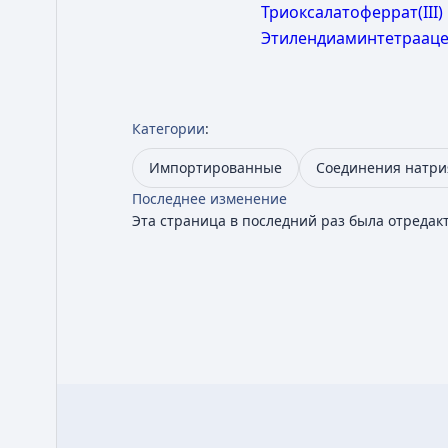
Триоксалатоферрат(III)
Этилендиаминтетраацет
Категории
:
Импортированные
Соединения натри
Последнее изменение
Эта страница в последний раз была отредакт