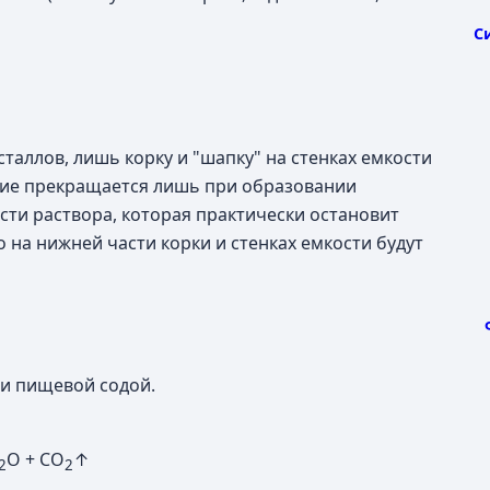
С
сталлов, лишь корку и "шапку" на стенках емкости
ение прекращается лишь при образовании
сти раствора, которая практически остановит
о на нижней части корки и стенках емкости будут
 и пищевой содой.
O + CO
↑
2
2