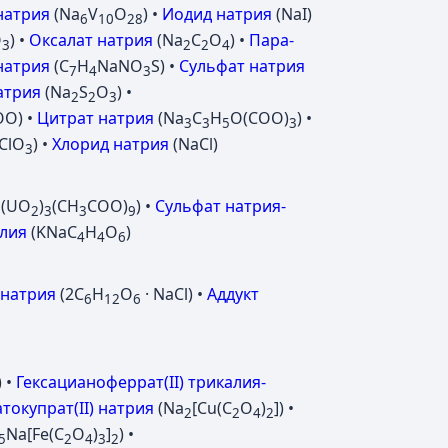
натрия
(Na
V
O
) •
Иодид натрия
(NaI)
6
10
28
O
) •
Оксалат натрия
(Na
C
O
) •
Пара-
3
2
2
4
натрия
(C
H
NaNO
S) •
Сульфат натрия
7
4
3
атрия
(Na
S
O
) •
2
2
3
OO) •
Цитрат натрия
(Na
C
H
O(COO)
) •
3
3
5
3
ClO
) •
Хлорид натрия
(NaCl)
3
n(UO
)
(CH
COO)
) •
Сульфат натрия-
2
3
3
9
алия
(KNaC
H
O
)
4
4
6
 натрия
(2C
H
O
· NaCl) •
Аддукт
6
12
6
) •
Гексацианоферрат(II) трикалия-
токупрат(II) натрия
(Na
[Cu(C
O
)
]) •
2
2
4
2
Na[Fe(C
O
)
]
) •
5
2
4
3
2