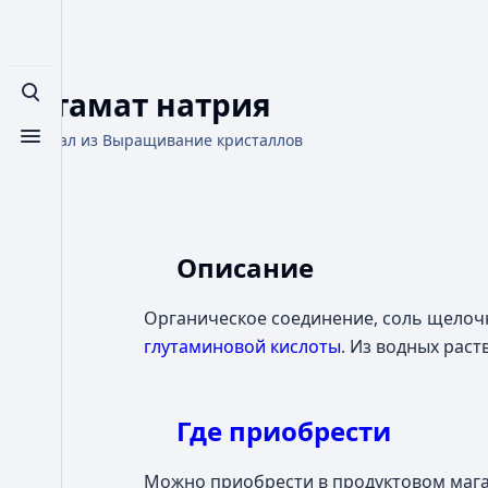
Глутамат натрия
Открыть поиск
Материал из Выращивание кристаллов
Открыть меню
Описание
Органическое соединение, соль щелоч
глутаминовой кислоты
. Из водных раст
Где приобрести
Можно приобрести в продуктовом магаз