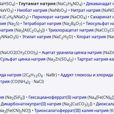
NaHSO
) •
Глутамат натрия
(NaC
H
NO
) •
Декаванадат 
4
5
8
4
NaVO
) •
Ниобат натрия
(NaNbO
) •
Нитрат натрия
(NaN
3
3
я
(C
H
NNaO
) •
Перхлорат натрия
(NaClO
) •
Сахаринат 
7
6
3
4
рия
(Na
S) •
Тетраборат натрия
(Na
B
O
) •
Тиосульфат н
2
2
4
7
натрия
(Na
[Al(C
O
)
]) •
Трихлорацетат натрия
(NaCCl
C
3
2
4
3
3
NNaO
S) •
Этилат натрия
(NaC
H
O) •
Хлорат натрия
(Na
2
3
2
5
(NaUО2(CH
COO)
) •
Ацетат уранила-цинка-натрия
(NaZ
3
3
•
Сульфат цинка-натрия
(Na
Zn(SO
)
) •
Тартрат натрия-к
2
4
2
ида натрия
(2C
H
O
· NaBr) •
Аддукт глюкозы и хлорида
6
12
6
атрия
(CO(NH
)
· NaCl)
4
2
ия
(Na
[SiF
]) •
Гексацианоферрат(II) натрия
(Na
[Fe(CN)
]
2
6
4
6
•
Дикарбонатокупрат(II) натрия
(Na
[Cu(CO
)
]) •
Диоксала
2
3
2
Na
[Fe(CN)
NO]) •
Триоксалатоферрат(III) калия-натрия
(K
2
5