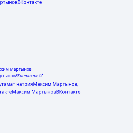
ксим Мартынов,
ртынов
ВКонтакте