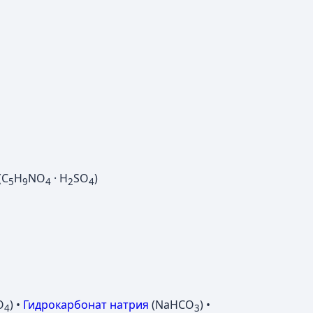
(C
H
NO
· H
SO
)
5
9
4
2
4
O
) •
Гидрокарбонат натрия
(NaHCO
) •
4
3