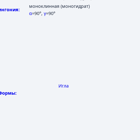
моноклинная (моногидрат)
ингония:
α
=90°
,
γ
=90°
Игла
Формы: