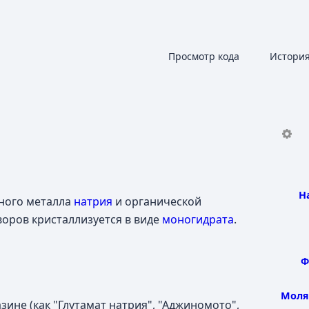
Поделиться этой страницей
Читать
Просмотр кода
Истори
Просмотры
Н
ного металла
натрия
и органической
воров кристаллизуется в виде
моногидрата
.
Ф
Моля
ине (как "Глутамат натрия", "Аджиномото",