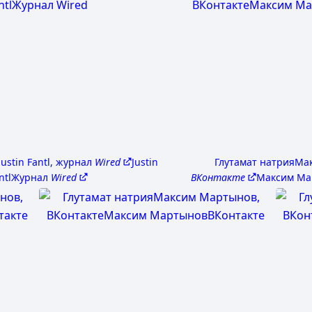
Justin Fantl, журнал
Wired
Justin
Глутамат натрия
Ма
ntl
Журнал
Wired
ВКонтакте
Максим Ма