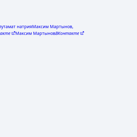
лутамат натрия
Максим Мартынов,
акте
Максим Мартынов
ВКонтакте