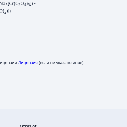
Na
[Cr(C
O
)
]) •
3
2
4
3
O)
)])
2
лицензии
Лицензия
(если не указано иное).
Отказ от