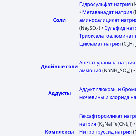
Гидросульфат натрия
(
•
Метаванадат натрия
(
Соли
аминосалицилат натри
(Na
SO
) •
Сульфид нат
2
4
Триоксалатоалюминат 
Цикламат натрия
(C
H
6
1
Ацетат уранила-натрия
Двойные соли
аммония
(NaNH
SO
)) 
4
4
Аддукт глюкозы и бром
Аддукты
мочевины и хлорида н
Гексафторсиликат натр
натрия
(K
Na[Fe(CN)
]) 
3
6
Комплексы
Нитропруссид натрия
(