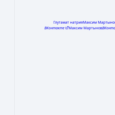
Глутамат натрия
Максим Мартыно
ВКонтакте
Максим Мартынов
ВКонт