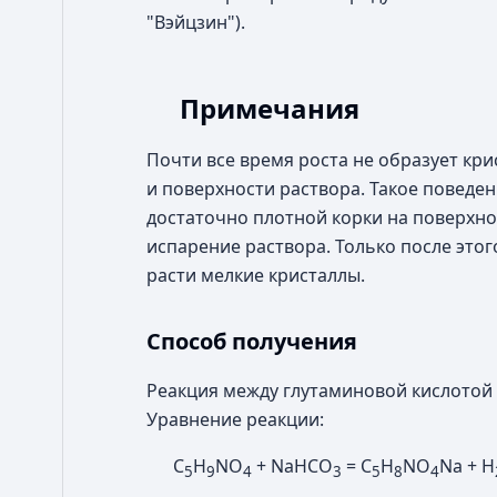
"Вэйцзин").
Примечания
Почти все время роста не образует кри
и поверхности раствора. Такое повед
достаточно плотной корки на поверхно
испарение раствора. Только после этог
расти мелкие кристаллы.
Способ получения
Реакция между глутаминовой кислотой
Уравнение реакции:
C
H
NO
+ NaHCO
= C
H
NO
Na + H
5
9
4
3
5
8
4