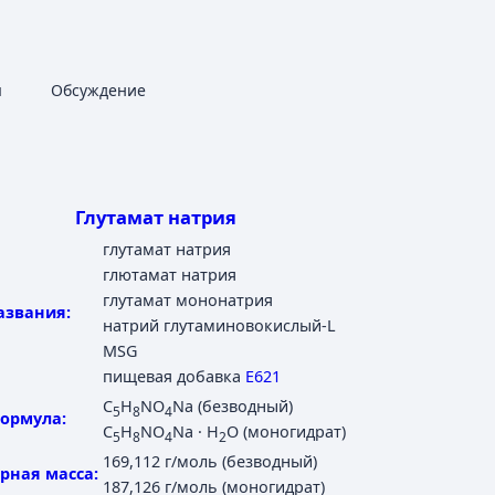
Дополнительные действия
я
Статья
Обсуждение
associated-pages
Глутамат натрия
глутамат натрия
глютамат натрия
глутамат мононатрия
азвания:
натрий глутаминовокислый-L
MSG
пищевая добавка
Е621
C
H
NO
Na (безводный)
5
8
4
ормула:
C
H
NO
Na · H
O (моногидрат)
5
8
4
2
169,112 г/моль (безводный)
рная масса:
187,126 г/моль (моногидрат)