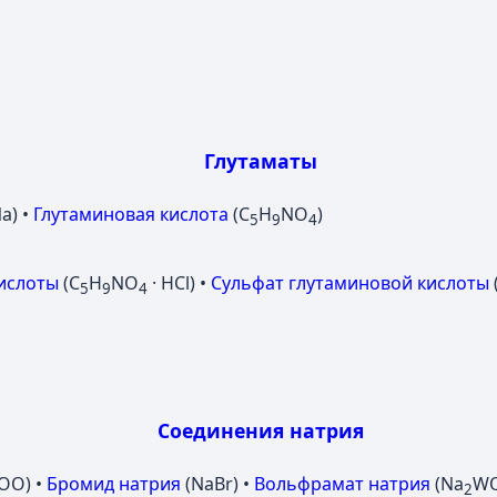
Глутаматы
a) •
Глутаминовая кислота
(C
H
NO
)
5
9
4
ислоты
(C
H
NO
· HCl) •
Сульфат глутаминовой кислоты
5
9
4
Соединения натрия
OO) •
Бромид натрия
(NaBr) •
Вольфрамат натрия
(Na
W
2