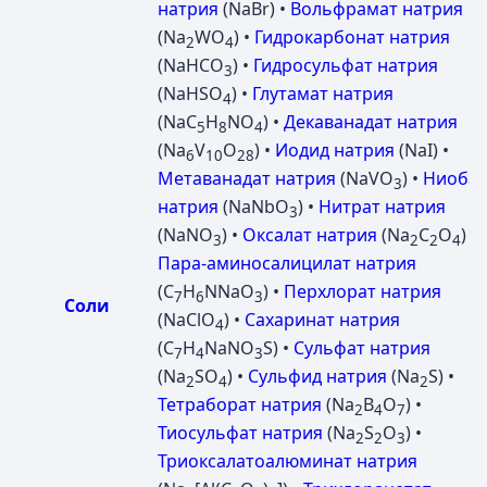
натрия
(NaBr) •
Вольфрамат натрия
(Na
WO
) •
Гидрокарбонат натрия
2
4
(NaHCO
) •
Гидросульфат натрия
3
(NaHSO
) •
Глутамат натрия
4
(NaC
H
NO
) •
Декаванадат натрия
5
8
4
(Na
V
O
) •
Иодид натрия
(NaI) •
6
10
28
Метаванадат натрия
(NaVO
) •
Ниобат
3
натрия
(NaNbO
) •
Нитрат натрия
3
(NaNO
) •
Оксалат натрия
(Na
C
O
) •
3
2
2
4
Пара-аминосалицилат натрия
(C
H
NNaO
) •
Перхлорат натрия
7
6
3
Соли
(NaClO
) •
Сахаринат натрия
4
(C
H
NaNO
S) •
Сульфат натрия
7
4
3
(Na
SO
) •
Сульфид натрия
(Na
S) •
2
4
2
Тетраборат натрия
(Na
B
O
) •
2
4
7
Тиосульфат натрия
(Na
S
O
) •
2
2
3
Триоксалатоалюминат натрия