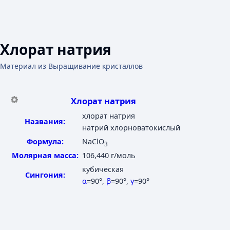
Хлорат натрия
Материал из Выращивание кристаллов
Хлорат натрия
хлорат натрия
Названия:
натрий хлорноватокислый
Формула:
NaClO
3
Молярная масса:
106,440 г/моль
кубическая
Сингония:
α
=90°
,
β
=90°
,
γ
=90°