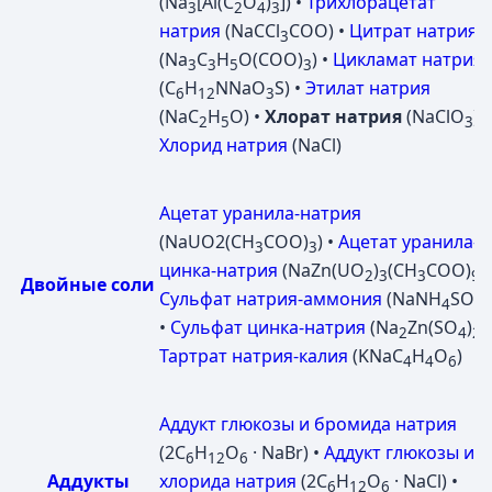
(Na
[Al(C
O
)
]) •
Трихлорацетат
3
2
4
3
натрия
(NaCCl
COO) •
Цитрат натрия
3
(Na
C
H
O(COO)
) •
Цикламат натрия
3
3
5
3
(C
H
NNaO
S) •
Этилат натрия
6
12
3
(NaC
H
O) •
Хлорат натрия
(NaClO
) •
2
5
3
Хлорид натрия
(NaCl)
Ацетат уранила-натрия
(NaUО2(CH
COO)
) •
Ацетат уранила-
3
3
цинка-натрия
(NaZn(UO
)
(CH
COO)
) 
2
3
3
9
Двойные соли
Сульфат натрия-аммония
(NaNH
SO
)
4
4
•
Сульфат цинка-натрия
(Na
Zn(SO
)
) 
2
4
2
Тартрат натрия-калия
(KNaC
H
O
)
4
4
6
Аддукт глюкозы и бромида натрия
(2C
H
O
· NaBr) •
Аддукт глюкозы и
6
12
6
Аддукты
хлорида натрия
(2C
H
O
· NaCl) •
6
12
6