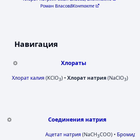
Роман Власов
ВКонтакте
Навигация
Хлораты
Хлорат калия
(KClO
) •
Хлорат натрия
(NaClO
)
3
3
Соединения натрия
Ацетат натрия
(NaCH
COO) •
Бромид
3