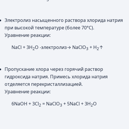
Электролиз насыщенного раствора хлорида натрия
при высокой температуре (более 70°С).
Уравнение реакции:
NaCl + 3H
O -электролиз→ NaClO
+ H
↑
2
3
2
Пропускание хлора через горячий раствор
гидроксида натрия. Примесь хлорида натрия
отделяется перекристаллизацией.
Уравнение реакции:
6NaOH + 3Cl
= NaClO
+ 5NaCl + 3H
O
2
3
2