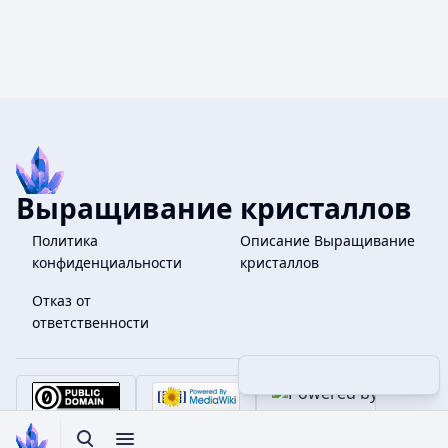
Выращивание кристаллов
Политика
Описание Выращивание
конфиденциальности
кристаллов
Отказ от
ответственности
Поделиться этой страницей
Допол
Просмотры
associate