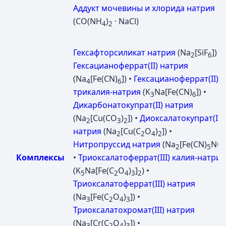
Аддукт мочевины и хлорида натрия
(CO(NH
)
· NaCl)
4
2
Гексафторсиликат натрия
(Na
[SiF
]) •
2
6
Гексацианоферрат(II) натрия
(Na
[Fe(CN)
]) •
Гексацианоферрат(II)
4
6
трикалия-натрия
(K
Na[Fe(CN)
]) •
3
6
Дикарбонатокупрат(II) натрия
(Na
[Cu(CO
)
]) •
Диоксалатокупрат(II)
2
3
2
натрия
(Na
[Cu(C
O
)
]) •
2
2
4
2
Нитропруссид натрия
(Na
[Fe(CN)
NO]
2
5
Комплексы
•
Триоксалатоферрат(III) калия-натрия
(K
Na[Fe(C
O
)
]
) •
5
2
4
3
2
Триоксалатоферрат(III) натрия
(Na
[Fe(C
O
)
]) •
3
2
4
3
Триоксалатохромат(III) натрия
(Na
[Cr(C
O
)
]) •
3
2
4
3