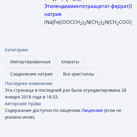
Этилендиаминтетраацетат-феррат(III)
натрия
(Na[Fe((OOCCH
)
N(CH
)
N(CH
COO)
)]
2
2
2
2
2
2
Категории
:
Импортированные
Хлораты
Соединения натрия
Все кристаллы
Последнее изменение
Эта страница в последний раз была отредактирована 28
января 2018 года в 16:33.
Авторские права
Содержание доступно по лицензии
Лицензия
(если не
указано иное).